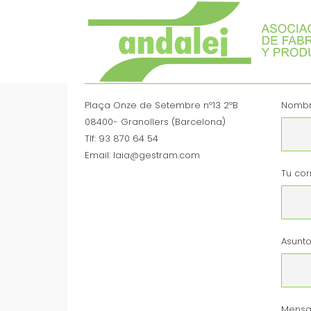
Plaça Onze de Setembre nº13 2ºB
Nombr
08400- Granollers (Barcelona)
Tlf: 93 870 64 54
Email: laia@gestram.com
Tu cor
Asunt
Mensa